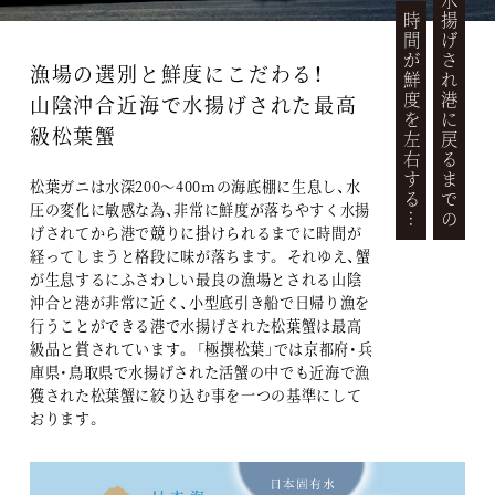
水揚げされ港に戻るまでの
時間が鮮度を左右する…
漁場の選別と鮮度にこだわる！
山陰沖合近海で水揚げされた最高
級松葉蟹
松葉ガニは水深200〜400mの海底棚に生息し、水
圧の変化に敏感な為、非常に鮮度が落ちやすく水揚
げされてから港で競りに掛けられるまでに時間が
経ってしまうと格段に味が落ちます。 それゆえ、蟹
が生息するにふさわしい最良の漁場とされる山陰
沖合と港が非常に近く、小型底引き船で日帰り漁を
行うことができる港で水揚げされた松葉蟹は最高
級品と賞されています。 「極撰松葉」では京都府・兵
庫県・鳥取県で水揚げされた活蟹の中でも近海で漁
獲された松葉蟹に絞り込む事を一つの基準にして
おります。