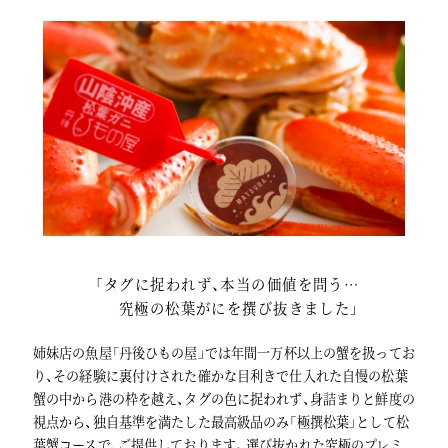
「
タグに捉われず、本当の価値を問う…
究極の松葉がにを撰び抜きました
」
姉妹店の魚屋
「
丹後ひもの屋
」
では年間一万杯以上の蟹を扱ってお
り、その経験に裏付けされた確かな目利きで仕入れた自慢の松葉
蟹の中から港の枠を越え、タグの色に捉われず、身詰まりと鮮度の
視点から、独自基準を満たした最高級品のみ
「
極撰松葉
」
として松
葉蟹コースで、ご提供しております。選び抜かれた究極のプレミ