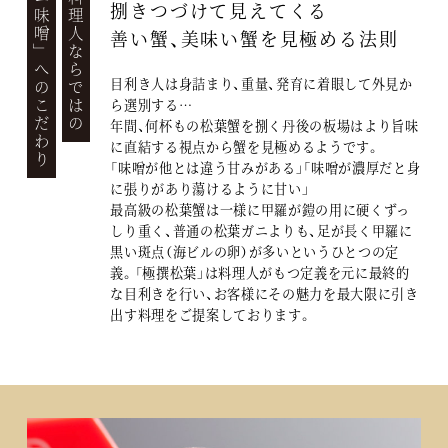
熟練の料理人ならではの
カニ味噌
捌きつづけて見えてくる
善い蟹、美味い蟹を見極める法則
」
へのこだわり
目利き人は身詰まり、重量、発育に着眼して外見か
ら選別する…
年間、何杯もの松葉蟹を捌く丹後の板場はより旨味
に直結する視点から蟹を見極めるようです。
「味噌が他とは違う甘みがある」「味噌が濃厚だと身
に張りがあり蕩けるように甘い」
最高級の松葉蟹は一様に甲羅が鎧の用に硬くずっ
しり重く、普通の松葉ガニよりも、足が長く甲羅に
黒い斑点（海ビルの卵）が多いというひとつの定
義。「極撰松葉」は料理人がもつ定義を元に最終的
な目利きを行い、お客様にその魅力を最大限に引き
出す料理をご提案しております。