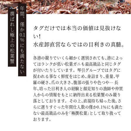
年間、僅か
撰ばれし極上の松葉蟹
タグだけでは本当の価値は見抜けな
0.1
い！
％にも満たない
水産卸直営ならではの目利きの真髄。
各港の競りでいくら細かく選別されても、港によっ
てはランクが低い松葉ガニも最高級品と同じタグ
が付いたりしています。 琴引グループではタグに
捉われる事なく鮮度をはじめ、身詰まり、重量、甲
羅の硬さ、爪の大きさ、腹部の張りや色つや… 長
年、培った目利き人の経験と顔見知りの漁師や仲買
人からの情報をもとに納得出来る松葉蟹のみ競り
落としております。 その上、直接持ち帰った後、さ
らに選りすぐった年間仕入数の僅か0.1％にも満た
ない最高級品のみを「極撰松葉」として取り扱って
おります。