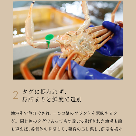
2
タグに捉われず、
身詰まりと鮮度で選別
漁港別で色分けされ、一つの蟹のブランドを意味するタ
グ。 同じ色のタグであっても勿論、水揚げされた漁場も船
も違えば、各個体の身詰まり、発育の良し悪し、鮮度も様々