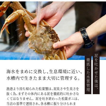
泥を吐かせた後は、
徹底した水質管理
海水をまめに交換し、生息環境に近い、
水槽内で生きたまま大切に管理する。
漁港より持ち帰られた松葉蟹は、泥臭さや生臭さを
抜く為、まずその体内にある泥を徹底的に吐かさな
くてはなりません。 泥を吐き終わった松葉ガニは、
当店の基準で選別され、各水槽に振り分けられま