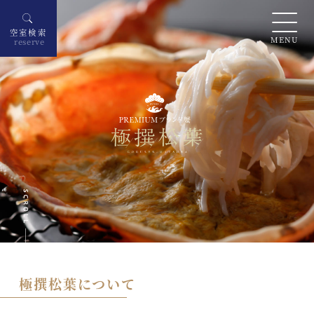
空室検索
MENU
reserve
極撰松葉について