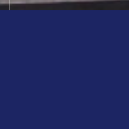
News
新着情報とお知らせ
★澄海(スカイ)の姉妹店のご案内★
2026.08.08
大阪店・京丹後店②
★独断と偏見の塊、吾輩の「おススメ
2026.08.07
のランチ」★①
★ワクワク澄海の激ウマ事前別注品
2026.08.06
★夏バージョン⑪
VIEW MORE
★澄海(スカイ)のいろいろ役立つ情
2026.08.05
報3★ご参考に★⑤
★澄海(スカイ)のいろいろ役立つ情
2026.08.04
報2★ご参考に★④
「小谷常グループ」は地域医療と