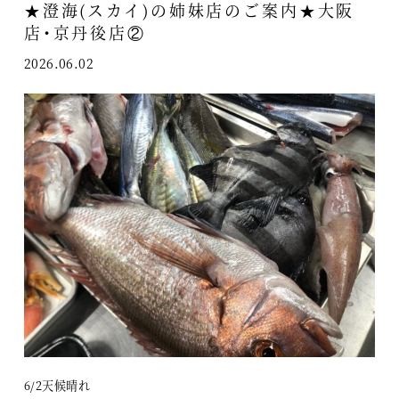
★澄海(スカイ)の姉妹店のご案内★大阪
店・京丹後店②
2026.06.02
6/2天候晴れ