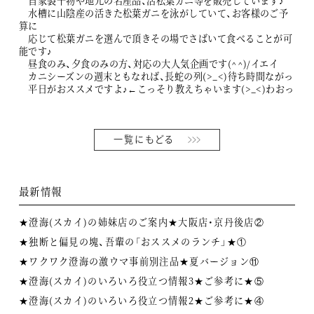
自家製干物や地元の名産品、活松葉ガニ等を販売しています♪
水槽に山陰産の活きた松葉ガニを泳がしていて、お客様のご予
算に
応じて松葉ガニを選んで頂きその場でさばいて食べることが可
能です♪
昼食のみ、夕食のみの方、対応の大人気企画です(^^)/イエイ
カニシーズンの週末ともなれば、長蛇の列(>_<)待ち時間ながっ
平日がおススメですよ♪←こっそり教えちゃいます(>_<)わおっ
一覧にもどる
最新情報
★澄海(スカイ)の姉妹店のご案内★大阪店・京丹後店②
★独断と偏見の塊、吾輩の「おススメのランチ」★①
★ワクワク澄海の激ウマ事前別注品★夏バージョン⑪
★澄海(スカイ)のいろいろ役立つ情報3★ご参考に★⑤
★澄海(スカイ)のいろいろ役立つ情報2★ご参考に★④