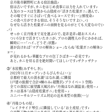
京丹後市網野町にある宿泊施設♪
宿は古いですが、カニをはじめ食事には力を入れています♪
人気のコースは生簀から山陰産の「活きた松葉ガニ」選んで、
その場ですぐにさばいて食べるコースです(^^)/鮮度命♪
この食べ方ができる宿は、そうそうないですよ(>_<)
なぜなら活きた松葉ガニの面倒を見るのがとても大変なので(>
_<)
せっかく京丹後まで足を運ぶので、是非是非♪超おススメ♪
つい5分まで活きていたカニが、プロの調理人の手にかかれば、
瞬時に・・・「ハイ、どうぞ」状態♪
運が良ければ「マグロの解体ショー」ならぬ「松葉ガニの解体シ
ョー」
が見れるかも♪華麗なプロの包丁さばき・・・必見です♪
あと、カニを切る音を絶対聞いてほしいです♪ザクッザクッ
③「水屋敷(みずやしき)」
2022年11月オープン♪さらぴんやん(^^)/
京都府で最大の淡水湖「はなれ湖」に隣接
1戸建の旅館で合計4棟のみ♪超贅沢♪プライベート空間♪
全ての部屋に展望露天風呂が♪「丹後はなれ湖温泉」使用～♪
カニは基本「山陰産松葉ガニ」を使用～♪
ユニバーサルツーリズム対応の近未来型の旅館(^^)/
④「丹後ひもの屋」
「レイクサイド琴引」に隣接している「お土産屋」です♪