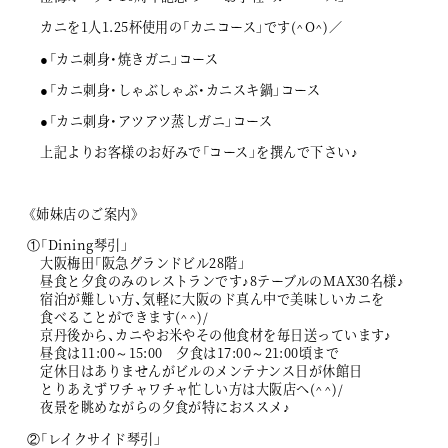
カニを1人1.25杯使用の「カニコース」です(^O^)／
●「カニ刺身・焼きガニ」コース
●「カニ刺身・しゃぶしゃぶ・カニスキ鍋」コース
●「カニ刺身・アツアツ蒸しガニ」コース
上記よりお客様のお好みで「コース」を撰んで下さい♪
《姉妹店のご案内》
①「Dining琴引」
大阪梅田「阪急グランドビル28階」
昼食と夕食のみのレストランです♪8テーブルのMAX30名様♪
宿泊が難しい方、気軽に大阪のド真ん中で美味しいカニを
食べることができます(^^)/
京丹後から、カニやお米やその他食材を毎日送っています♪
昼食は11:00～15:00 夕食は17:00～21:00頃まで
定休日はありませんがビルのメンテナンス日が休館日
とりあえずワチャワチャ忙しい方は大阪店へ(^^)/
夜景を眺めながらの夕食が特におススメ♪
②「レイクサイド琴引」