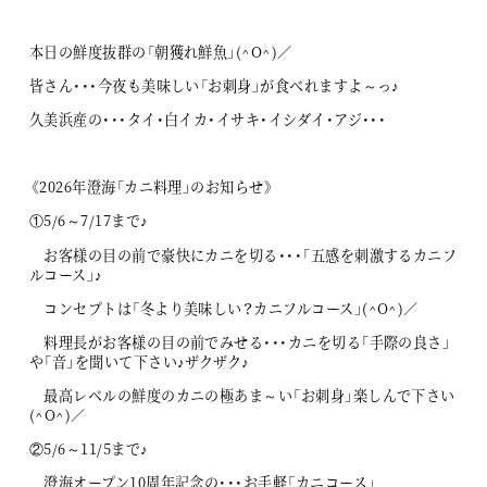
本日の鮮度抜群の「朝獲れ鮮魚」(^O^)／
皆さん・・・今夜も美味しい「お刺身」が食べれますよ～っ♪
久美浜産の・・・タイ・白イカ・イサキ・イシダイ・アジ・・・
《2026年澄海「カニ料理」のお知らせ》
①5/6～7/17まで♪
お客様の目の前で豪快にカニを切る・・・「五感を刺激するカニフ
ルコース」♪
コンセプトは「冬より美味しい？カニフルコース」(^O^)／
料理長がお客様の目の前でみせる・・・カニを切る「手際の良さ」
や「音」を聞いて下さい♪ザクザク♪
最高レベルの鮮度のカニの極あま～い「お刺身」楽しんで下さい
(^O^)／
②5/6～11/5まで♪
澄海オープン10周年記念の・・・お手軽「カニコース」